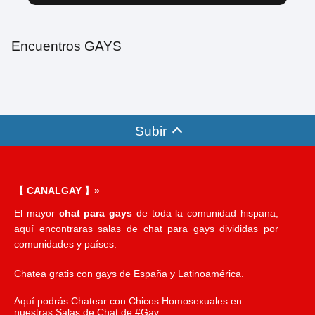
Encuentros GAYS
Subir
【 CANALGAY 】»
El mayor
chat para gays
de toda la comunidad hispana,
aquí encontraras salas de chat para gays divididas por
comunidades y países.
Chatea gratis con gays de España y Latinoamérica.
Aquí podrás Chatear con Chicos Homosexuales en
nuestras Salas de Chat de #Gay