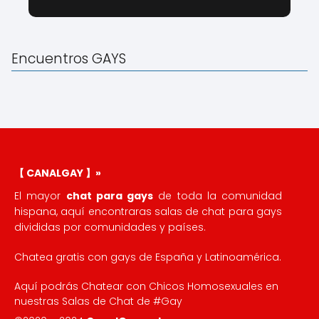
Encuentros GAYS
【 CANALGAY 】»
El mayor
chat para gays
de toda la comunidad
hispana, aquí encontraras salas de chat para gays
divididas por comunidades y países.
Chatea gratis con gays de España y Latinoamérica.
Aquí podrás Chatear con Chicos Homosexuales en
nuestras Salas de Chat de #Gay