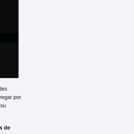
des
vegar por
 su
s de