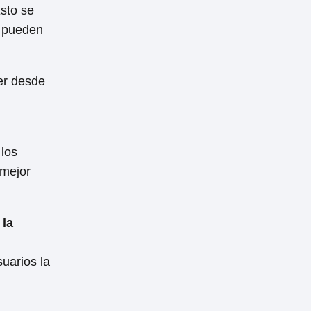
Esto se
n pueden
er desde
 los
 mejor
 la
uarios la