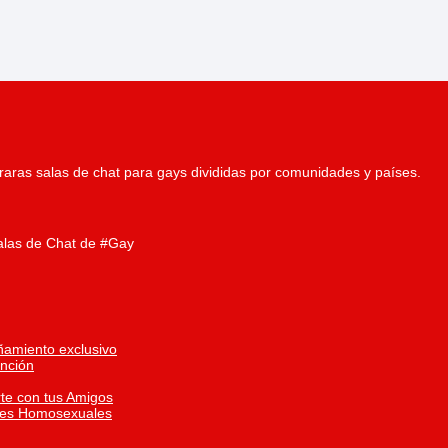
aras salas de chat para gays divididas por comunidades y países.
alas de Chat de #Gay
ñamiento exclusivo
inción
te con tus Amigos
res Homosexuales