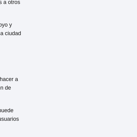
 a otros
oyo y
la ciudad
hacer a
ón de
 puede
usuarios