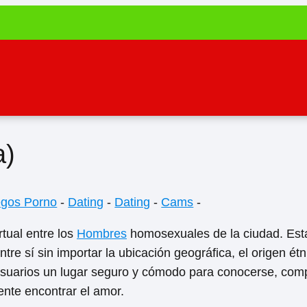
a)
egos Porno
-
Dating
-
Dating
-
Cams
-
tual entre los
Hombres
homosexuales de la ciudad. Est
tre sí sin importar la ubicación geográfica, el origen étn
 usuarios un lugar seguro y cómodo para conocerse, comp
ente encontrar el amor.