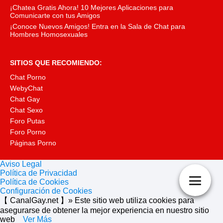
¡Chatea Gratis Ahora! 10 Mejores Aplicaciones para
Comunicarte con tus Amigos
¡Conoce Nuevos Amigos! Entra en la Sala de Chat para
Hombres Homosexuales
SITIOS QUE RECOMIENDO:
Chat Porno
WebyChat
Chat Gay
Chat Sexo
Foro Putas
Foro Porno
Páginas Porno
Aviso Legal
Política de Privacidad
Política de Cookies
Configuración de Cookies
【 CanalGay.net 】» Este sitio web utiliza cookies para
asegurarse de obtener la mejor experiencia en nuestro sitio
web
Ver Más