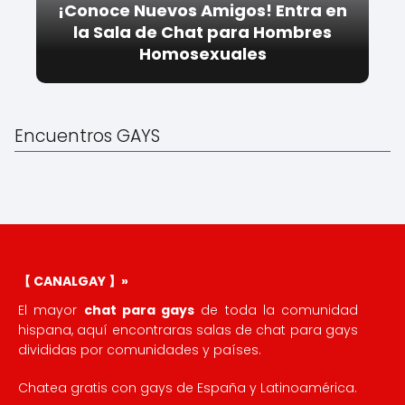
¡Conoce Nuevos Amigos! Entra en
la Sala de Chat para Hombres
Homosexuales
Encuentros GAYS
【 CANALGAY 】»
El mayor
chat para gays
de toda la comunidad
hispana, aquí encontraras salas de chat para gays
divididas por comunidades y países.
Chatea gratis con gays de España y Latinoamérica.