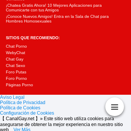
¡Chatea Gratis Ahora! 10 Mejores Aplicaciones para
Comunicarte con tus Amigos
¡Conoce Nuevos Amigos! Entra en la Sala de Chat para
Hombres Homosexuales
SITIOS QUE RECOMIENDO:
Chat Porno
WebyChat
Chat Gay
Chat Sexo
Foro Putas
Foro Porno
Páginas Porno
Aviso Legal
Política de Privacidad
Política de Cookies
Configuración de Cookies
【 CanalGay.net 】» Este sitio web utiliza cookies para
asegurarse de obtener la mejor experiencia en nuestro sitio
web
Ver Más