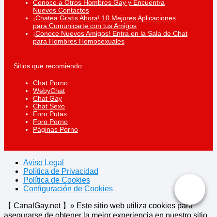
Conoce a Otros Hombres Gay y Encuentra
Nuevos Contactos
¡Chatea Gratis Ahora! 10 Mejores Aplicaciones
para Comunicarte con tus Amigos
¡Conoce Nuevos Amigos! Entra en la Sala de Chat
para Hombres Homosexuales
Sitios que recomiendo:
Chat Porno
WebyChat
Chat Gay
Chat Sexo
Foro Putas
Foro Porno
Páginas Porno
Aviso Legal
Política de Privacidad
Política de Cookies
Configuración de Cookies
【 CanalGay.net 】» Este sitio web utiliza cookies para
asegurarse de obtener la mejor experiencia en nuestro sitio