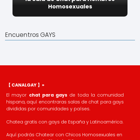
Homosexuales
Encuentros GAYS
【 CANALGAY 】»
El mayor
chat para gays
de toda la comunidad
hispana, aquí encontraras salas de chat para gays
divididas por comunidades y países.
Chatea gratis con gays de España y Latinoamérica.
Aquí podrás Chatear con Chicos Homosexuales en