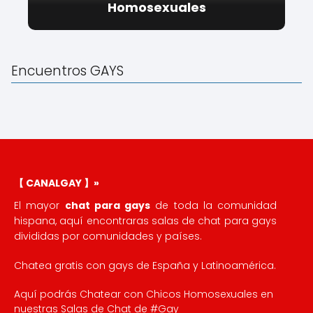
Homosexuales
Encuentros GAYS
【 CANALGAY 】»
El mayor
chat para gays
de toda la comunidad
hispana, aquí encontraras salas de chat para gays
divididas por comunidades y países.
Chatea gratis con gays de España y Latinoamérica.
Aquí podrás Chatear con Chicos Homosexuales en
nuestras Salas de Chat de #Gay