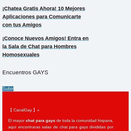
¡Chatea Gratis Ahora! 10 Mejores
Aplicaciones para Comunicarte
con tus Amigos
¡Conoce Nuevos Amigos! Entra en
la Sala de Chat para Hombres
Homosexuales
Encuentros GAYS
Subir
【 CanalGay 】»
El mayor
chat para gays
de toda la comunidad hispana,
aquí encontraras salas de chat para gays divididas por