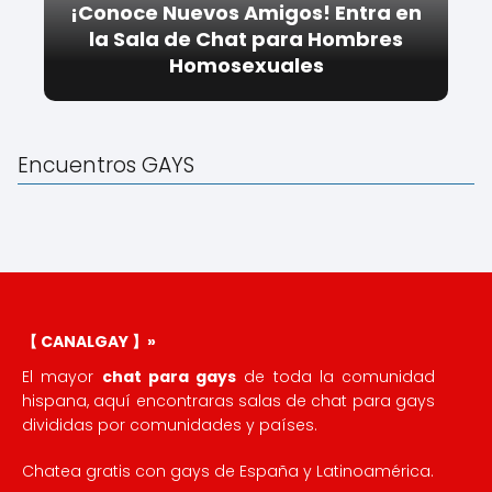
¡Conoce Nuevos Amigos! Entra en
la Sala de Chat para Hombres
Homosexuales
Encuentros GAYS
【 CANALGAY 】»
El mayor
chat para gays
de toda la comunidad
hispana, aquí encontraras salas de chat para gays
divididas por comunidades y países.
Chatea gratis con gays de España y Latinoamérica.