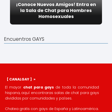
¡Conoce Nuevos Amigos! Entra en
la Sala de Chat para Hombres
Homosexuales
Encuentros GAYS
【 CANALGAY 】»
El mayor
chat para gays
de toda la comunidad
hispana, aquí encontraras salas de chat para gays
divididas por comunidades y países.
Chatea gratis con gays de España y Latinoamérica.