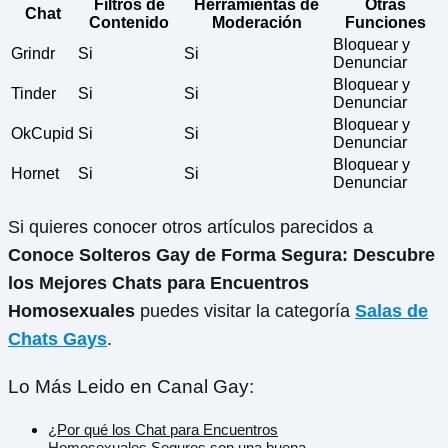
Filtros de
Herramientas de
Otras
Chat
Contenido
Moderación
Funciones
Bloquear y
Grindr
Si
Si
Denunciar
Bloquear y
Tinder
Si
Si
Denunciar
Bloquear y
OkCupid
Si
Si
Denunciar
Bloquear y
Hornet
Si
Si
Denunciar
Si quieres conocer otros artículos parecidos a
Conoce Solteros Gay de Forma Segura: Descubre
los Mejores Chats para Encuentros
Homosexuales
puedes visitar la categoría
Salas de
Chats Gays
.
Lo Más Leido en Canal Gay:
¿Por qué los Chat para Encuentros
Homosexuales Seguros son una buena