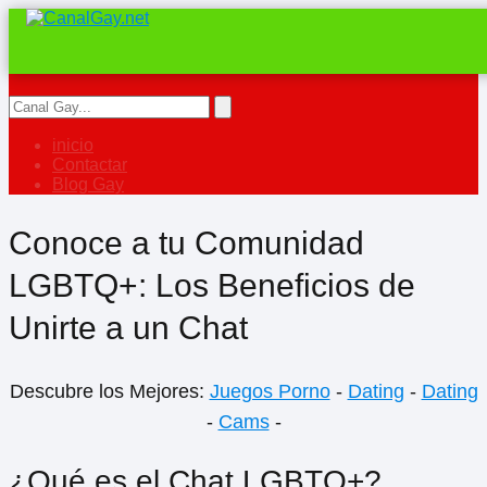
inicio
Contactar
Blog Gay
Conoce a tu Comunidad
LGBTQ+: Los Beneficios de
Unirte a un Chat
Descubre los Mejores:
Juegos Porno
-
Dating
-
Dating
-
Cams
-
¿Qué es el Chat LGBTQ+?