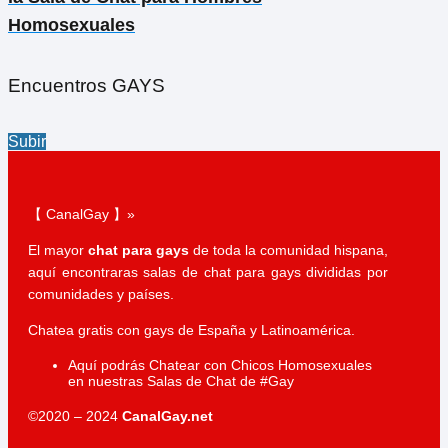
Homosexuales
Encuentros GAYS
Subir
【 CanalGay 】»
El mayor
chat para gays
de toda la comunidad hispana,
aquí encontraras salas de chat para gays divididas por
comunidades y países.
Chatea gratis con gays de España y Latinoamérica.
Aquí podrás Chatear con Chicos Homosexuales
en nuestras Salas de Chat de #Gay
©2020 – 2024
CanalGay.net