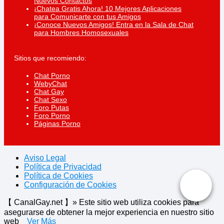
Nuevos Contactos
¡Chatea Gratis Ahora! 10 Mejores Aplicaciones
para Comunicarte con tus Amigos
¡Conoce Nuevos Amigos! Entra en la Sala de Chat
para Hombres Homosexuales
Sitios que recomiendo:
Chat Porno
WebyChat
Chat Gay
Chat Sexo
Foro Putas
Foro Porno
Páginas Porno
Aviso Legal
Política de Privacidad
Política de Cookies
Configuración de Cookies
【 CanalGay.net 】» Este sitio web utiliza cookies para
asegurarse de obtener la mejor experiencia en nuestro sitio
web
Ver Más