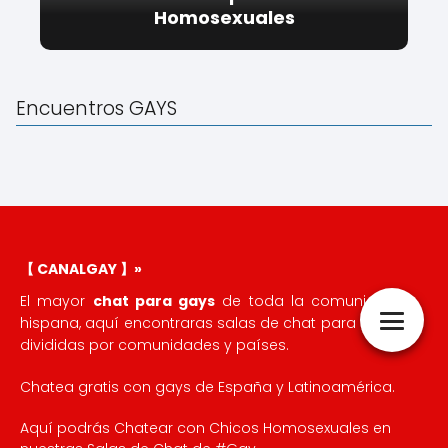
Homosexuales
Encuentros GAYS
【 CANALGAY 】»
El mayor
chat para gays
de toda la comunidad
hispana, aquí encontraras salas de chat para gays
divididas por comunidades y países.
Chatea gratis con gays de España y Latinoamérica.
Aquí podrás Chatear con Chicos Homosexuales en