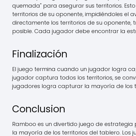
quemada" para asegurar sus territorios. Esto
territorios de su oponente, impidiéndoles el
directamente los territorios de su oponente,
posible. Cada jugador debe encontrar la estr
Finalización
El juego termina cuando un jugador logra capt
jugador captura todos los territorios, se conv
jugadores logra capturar la mayoría de los te
Conclusion
Ramboo es un divertido juego de estrategia p
la mayoría de los territorios del tablero. L