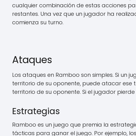
cualquier combinación de estas acciones para 
restantes. Una vez que un jugador ha realizad
comienza su turno.
Ataques
Los ataques en Ramboo son simples. Si un jug
territorio de su oponente, puede atacar ese te
territorio de su oponente. Si el jugador pierde
Estrategias
Ramboo es un juego que premia la estrategi
tácticas para ganar el juego. Por ejemplo, lo