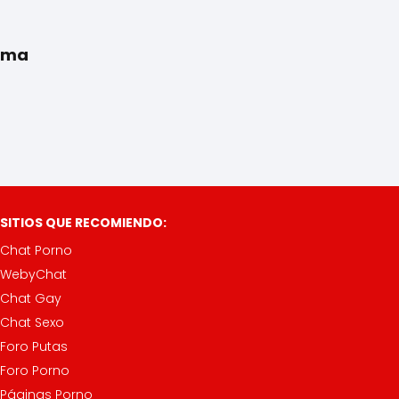
orma
SITIOS QUE RECOMIENDO:
Chat Porno
WebyChat
Chat Gay
Chat Sexo
Foro Putas
Foro Porno
Páginas Porno