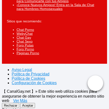
para Comunicarte con tus Amigos
¡Conoce Nuevos Amigos! Entra en la Sala de Chat
para Hombres Homosexuales
Sitios que recomiendo:
Chat Porno
WebyChat
Chat Gay
Chat Sexo
Foro Putas
Foro Porno
Páginas Porno
Aviso Legal
Política de Privacidad
Política de Cookies
Configuración de Cookies
【 CanalGay.net 】» Este sitio web utiliza cookies para
asegurarse de obtener la mejor experiencia en nuestro sitio
web
Ver Más
Rechazar
Aceptar