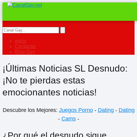
inicio
Contactar
Blog Gay
¡Últimas Noticias SL Desnudo:
¡No te pierdas estas
emocionantes noticias!
Descubre los Mejores:
Juegos Porno
-
Dating
-
Dating
-
Cams
-
¿Por qué el desnudo sigue