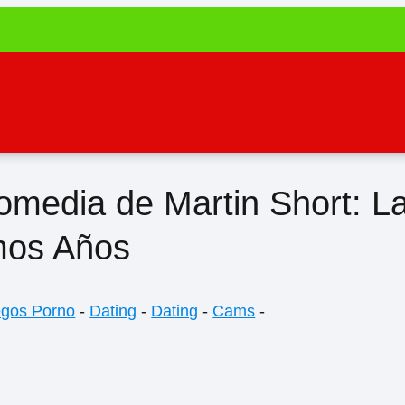
omedia de Martin Short: L
imos Años
egos Porno
-
Dating
-
Dating
-
Cams
-