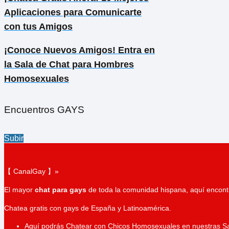
Aplicaciones para Comunicarte
con tus Amigos
¡Conoce Nuevos Amigos! Entra en
la Sala de Chat para Hombres
Homosexuales
Encuentros GAYS
Subir
【 CanalGay 】»
El mayor
chat para gays
de toda la comunidad hispana, aquí encontr
Chatea gratis con gays de España y Latinoamérica.
Aquí podrás Chatear con Chicos Homosexuales en nuestras S