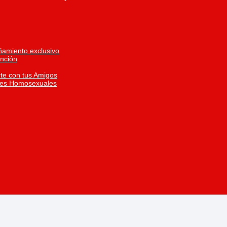
ñamiento exclusivo
inción
te con tus Amigos
res Homosexuales