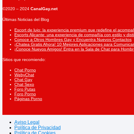
©2020 – 2024
CanalGay.net
Últimas Noticias del Blog
Escort de lujo: la experiencia premium que redefine el acompa
Escorts Alicante: una experiencia de compañía con estilo y dist
Conoce a Otros Hombres Gay y Encuentra Nuevos Contactos
¡Chatea Gratis Ahora! 10 Mejores Aplicaciones para Comunicar
¡Conoce Nuevos Amigos! Entra en la Sala de Chat para Homb
Sitios que recomiendo:
Chat Porno
WebyChat
Chat Gay
Chat Sexo
Foro Putas
Foro Porno
Páginas Porno
Aviso Legal
Política de Privacidad
Política de Cookies