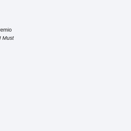
remio
I Must