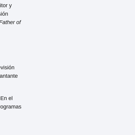
tor y
sión
Father of
visión
cantante
 En el
programas