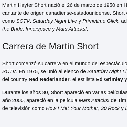
Martin Hayter Short nació el 26 de marzo de 1950 en Ha
cantante de origen canadiense-estadounidense. Short 
como
SCTV
,
Saturday Night Live
y
Primetime Glick
, a
the Bride
,
Innerspace
y
Mars Attacks!
.
Carrera de Martin Short
Short comenzó su carrera en el mundo del espectáculo 
SCTV
. En 1975, se unió al elenco de
Saturday Night L
del country
Ned Nederlander
, el estilista
Ed Grimley
y
Durante los años 80, Short apareció en varias películ
año 2000, apareció en la película
Mars Attacks!
de Tim 
de televisión como
How I Met Your Mother
,
30 Rock
y