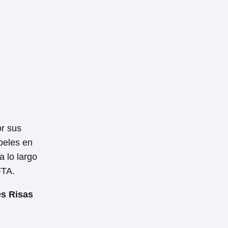
r sus
peles en
 lo largo
FTA.
es Risas