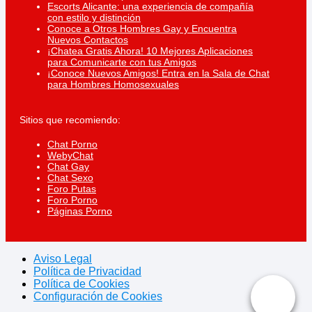
Escorts Alicante: una experiencia de compañía
con estilo y distinción
Conoce a Otros Hombres Gay y Encuentra
Nuevos Contactos
¡Chatea Gratis Ahora! 10 Mejores Aplicaciones
para Comunicarte con tus Amigos
¡Conoce Nuevos Amigos! Entra en la Sala de Chat
para Hombres Homosexuales
Sitios que recomiendo:
Chat Porno
WebyChat
Chat Gay
Chat Sexo
Foro Putas
Foro Porno
Páginas Porno
Aviso Legal
Política de Privacidad
Política de Cookies
Configuración de Cookies