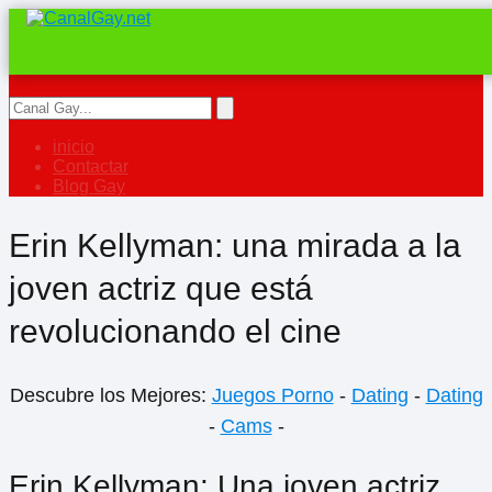
inicio
Contactar
Blog Gay
Erin Kellyman: una mirada a la
joven actriz que está
revolucionando el cine
Descubre los Mejores:
Juegos Porno
-
Dating
-
Dating
-
Cams
-
Erin Kellyman: Una joven actriz