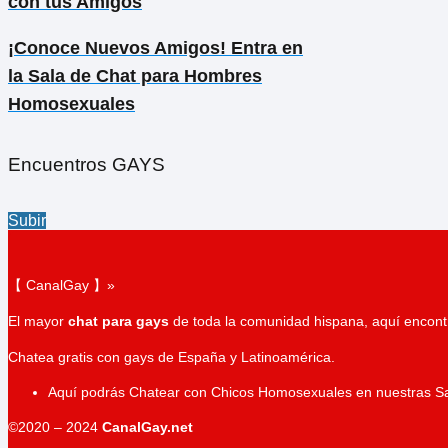
con tus Amigos
¡Conoce Nuevos Amigos! Entra en
la Sala de Chat para Hombres
Homosexuales
Encuentros GAYS
Subir
【 CanalGay 】»
El mayor
chat para gays
de toda la comunidad hispana, aquí encontr
Chatea gratis con gays de España y Latinoamérica.
Aquí podrás Chatear con Chicos Homosexuales en nuestras S
©2020 – 2024
CanalGay.net