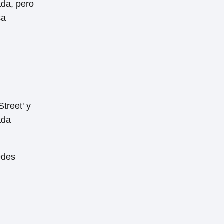
ada, pero
ca
treet' y
ada
des