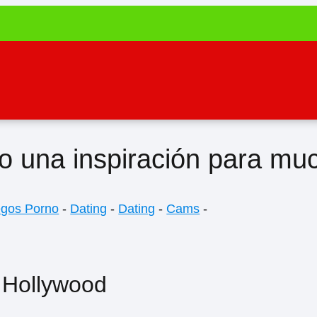
o una inspiración para mu
egos Porno
-
Dating
-
Dating
-
Cams
-
e Hollywood