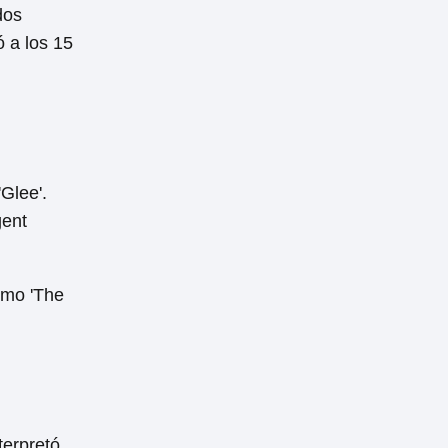
dos
 a los 15
Glee'.
gent
omo 'The
terpretó