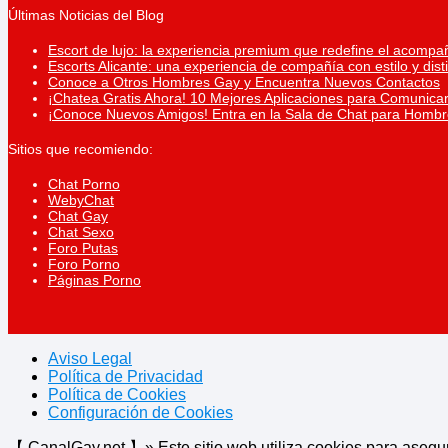
Últimas Noticias del Blog
Escort de lujo: la experiencia premium que redefine el acompa
Escorts Alicante: una experiencia de compañía con estilo y dist
Conoce a Otros Hombres Gay y Encuentra Nuevos Contactos
¡Chatea Gratis Ahora! 10 Mejores Aplicaciones para Comunicar
¡Conoce Nuevos Amigos! Entra en la Sala de Chat para Homb
Sitios que recomiendo:
Chat Porno
WebyChat
Chat Gay
Chat Sexo
Foro Putas
Foro Porno
Páginas Porno
Aviso Legal
Política de Privacidad
Política de Cookies
Configuración de Cookies
【 CanalGay.net 】» Este sitio web utiliza cookies para asegu