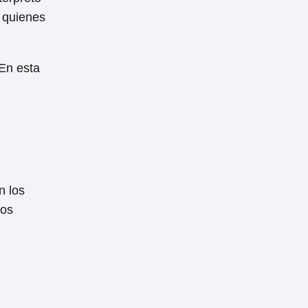
, quienes
 En esta
n los
Los