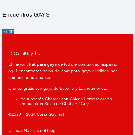
Encuentros GAYS
Subir
【 CanalGay 】»
El mayor
chat para gays
de toda la comunidad hispana,
aquí encontraras salas de chat para gays divididas por
comunidades y países.
Chatea gratis con gays de España y Latinoamérica.
Aquí podrás Chatear con Chicos Homosexuales
en nuestras Salas de Chat de #Gay
©2020 – 2024
CanalGay.net
Últimas Noticias del Blog