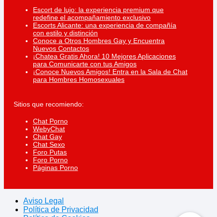
Escort de lujo: la experiencia premium que
redefine el acompañamiento exclusivo
Escorts Alicante: una experiencia de compañía
con estilo y distinción
Conoce a Otros Hombres Gay y Encuentra
Nuevos Contactos
¡Chatea Gratis Ahora! 10 Mejores Aplicaciones
para Comunicarte con tus Amigos
¡Conoce Nuevos Amigos! Entra en la Sala de Chat
para Hombres Homosexuales
Sitios que recomiendo:
Chat Porno
WebyChat
Chat Gay
Chat Sexo
Foro Putas
Foro Porno
Páginas Porno
Aviso Legal
Política de Privacidad