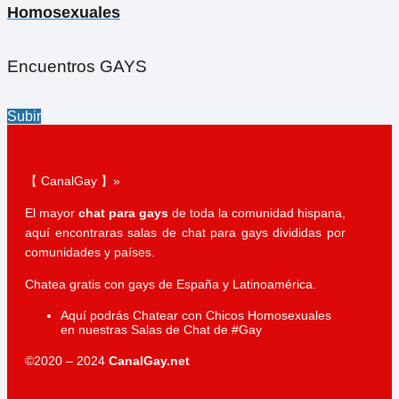
Homosexuales
Encuentros GAYS
Subir
【 CanalGay 】»
El mayor
chat para gays
de toda la comunidad hispana,
aquí encontraras salas de chat para gays divididas por
comunidades y países.
Chatea gratis con gays de España y Latinoamérica.
Aquí podrás Chatear con Chicos Homosexuales
en nuestras Salas de Chat de #Gay
©2020 – 2024
CanalGay.net